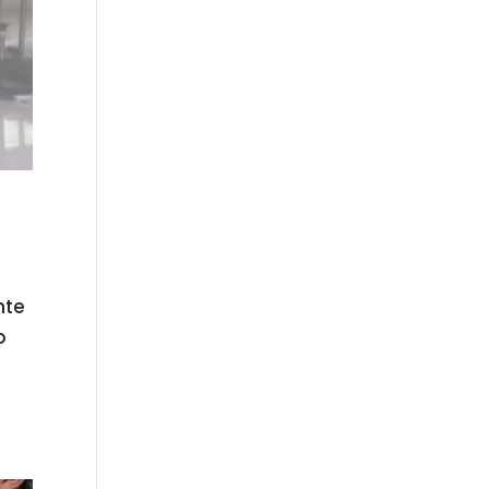
nte
o