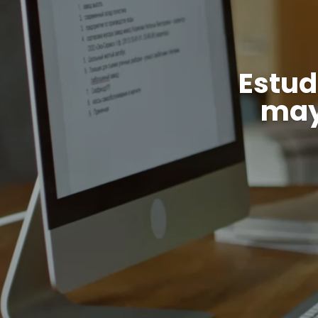
Estud
may