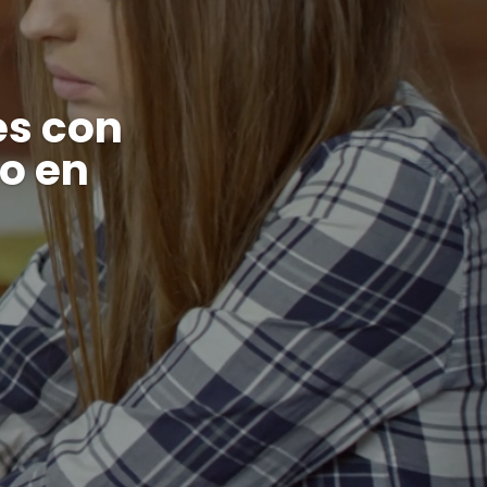
es con
o en