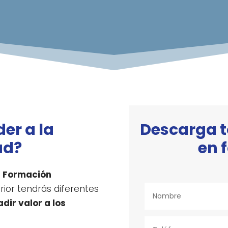
er a la
Descarga t
ad?
en 
a Formación
erior tendrás diferentes
dir valor a los